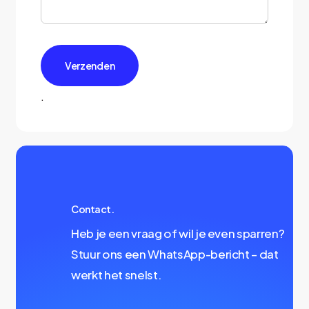
.
Contact.
Heb je een vraag of wil je even sparren?
Stuur ons een WhatsApp-bericht – dat
werkt het snelst.