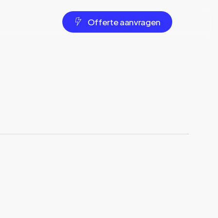
O
f
f
e
r
t
e
a
a
n
v
r
a
g
e
n